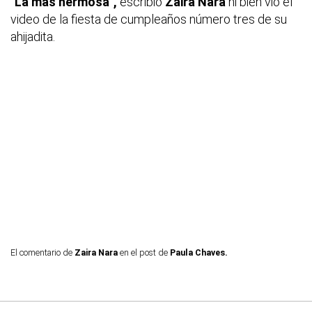
"La más hermosa",
escribió
Zaira Nara
ni bien vio el
video de la fiesta de cumpleaños número tres de su
ahijadita.
El comentario de
Zaira Nara
en el post de
Paula Chaves.