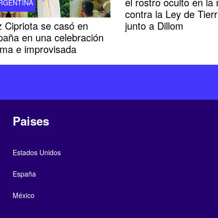
el rostro oculto en l
RGENTINA
contra la Ley de Tier
 Cipriota se casó en
junto a Dillom
paña en una celebración
ima e improvisada
Paises
Estados Unidos
España
México