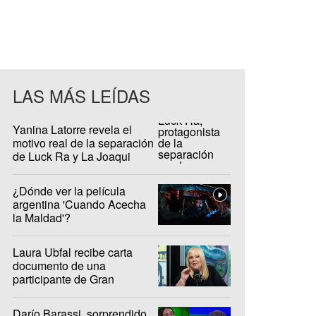
LAS MÁS LEÍDAS
Yanina Latorre revela el
motivo real de la separación
de Luck Ra y La Joaqui
¿Dónde ver la película
argentina 'Cuando Acecha
la Maldad'?
Laura Ubfal recibe carta
documento de una
participante de Gran
Hermano: "Es ridículo"
Darío Barassi, sorprendido