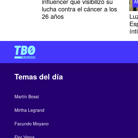
influencer que visibilizó su
A
lucha contra el cáncer a los
Luz
26 años
Es
ínt
Temas del día
Martín Bossi
Mirtha Legrand
Facundo Moyano
Flor Vigna