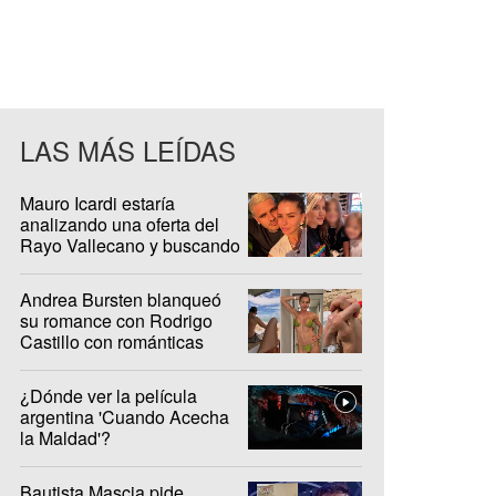
LAS MÁS LEÍDAS
Mauro Icardi estaría
analizando una oferta del
Rayo Vallecano y buscando
casa en Madrid
Andrea Bursten blanqueó
su romance con Rodrigo
Castillo con románticas
fotos en Brasil
¿Dónde ver la película
argentina 'Cuando Acecha
la Maldad'?
Bautista Mascia pide