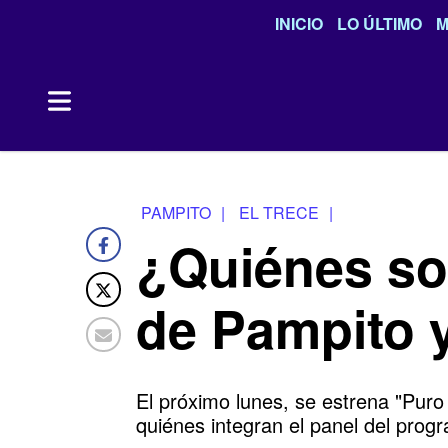
INICIO
LO ÚLTIMO
M
PAMPITO
|
EL TRECE
|
¿Quiénes son
de Pampito 
El próximo lunes, se estrena "Pur
quiénes integran el panel del prog