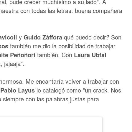
nal, pude crecer muchísimo a su lado". A
 maestra con todas las letras: buena compañera
avicoli
y
Guido Záffora
qué puedo decir? Son
sos
también me dio la posibilidad de trabajar
ite Peñoñori
también. Con
Laura Ubfal
 jajaaja".
ermosa. Me encantaría volver a trabajar con
a
Pablo Layus
lo catalogó como "un crack. Nos
o siempre con las palabras justas para