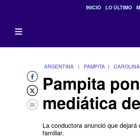
INICIO
LO ÚLTIMO
M
ARGENTINA
|
PAMPITA
|
CAROLINA
Pampita pone
mediática de
La conductora anunció que dejará d
familiar.