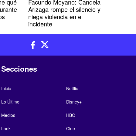
ne qué
Facundo Moyano: Candela
durante
Arizaga rompe el silencio y
os
niega violencia en el
incidente
Secciones
Inicio
Netflix
Lo Último
Disney+
Medios
HBO
Look
Cine