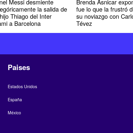
onel Messi desmiente
Brenda Asnicar expo
egóricamente la salida de
fue lo que la frustró 
hijo Thiago del Inter
su noviazgo con Carl
ami a Barcelona
Tévez
Paises
Estados Unidos
España
México