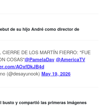
debut de su hijo André como director de
 CIERRE DE LOS MARTÍN FIERRO: "FUE
ON COSAS"
@PamelaDav
@AmericaTV
tter.com/AOxfDkJB4d
ano (@desayunook)
May 19, 2026
l busto y compartió las primeras imágenes