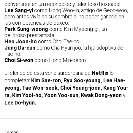
convertirse en un reconocido y talentoso boxeador.
Lee Sang-yi
como Hong Woo-jin, amigo de Geon-woo,
pero antes vivía en su sombra al no poder ganarle en
las competencias de boxeo.
Park Sung-woong
como Kim Myeong-gil, un
peligroso prestamista.
Heo Joon-ho
como Choi Tae-ho.
Jung Da-eun
como Cha Hyun-joo, la hija adoptiva de
Tae-ho.
Choi Si-won
como Hong Min-beom.
El elenco de esta serie surcoreana de
Netflix
lo
completan:
Kim Sae-ron,
Ryu Soo-young,
Lee Hae-
yeong,
Tae Won-seok,
Choi Young-joon,
Kang You-
ra,
Kim Yool-ho,
Yoon Yoo-sun,
Kwak Dong-yeon
y
Lee Do-hyun.
Temas