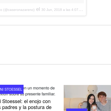
el
ro (@caseronazareno)
30 Jun, 2018 a las 4:07 PDT
INI STOESSEL
i Stoessel: el enojo con
 padres y la postura de