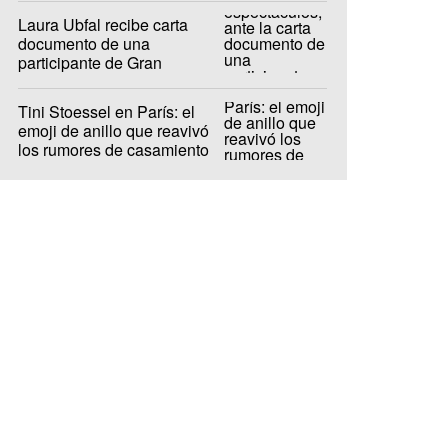
Laura Ubfal recibe carta
documento de una
participante de Gran
Hermano: "Es ridículo"
Tini Stoessel en París: el
emoji de anillo que reavivó
los rumores de casamiento
con De Paul