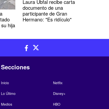
Laura Ubfal recibe carta
documento de una
la
participante de Gran
ntado
Hermano: "Es ridículo"
 su hija
Secciones
Inicio
Netflix
Lo Último
Disney+
Medios
HBO