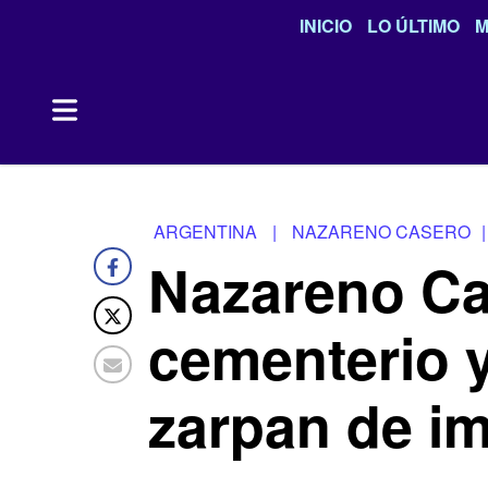
INICIO
LO ÚLTIMO
M
ARGENTINA
|
NAZARENO CASERO
|
Nazareno Ca
cementerio y
zarpan de im