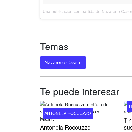
Una publicación compartida de Nazareno Case
Temas
Nazareno Casero
Te puede interesar
T
ANTONELA ROCCUZZO
Tin
Antonela Roccuzzo
sus