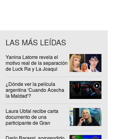
LAS MÁS LEÍDAS
Yanina Latorre revela el
motivo real de la separación
de Luck Ra y La Joaqui
¿Dónde ver la película
argentina 'Cuando Acecha
la Maldad'?
Laura Ubfal recibe carta
documento de una
participante de Gran
Hermano: "Es ridículo"
Darío Barassi, sorprendido