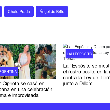
Chato Prada
Ángel de Brito
LALI ESPÓSITO
Lali Espósito se most
el rostro oculto en l
RGENTINA
contra la Ley de Tier
 Cipriota se casó en
junto a Dillom
paña en una celebración
ima e improvisada