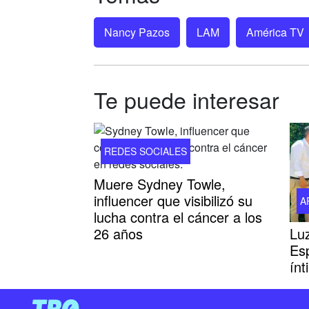
Nancy Pazos
LAM
América TV
Te puede interesar
REDES SOCIALES
Muere Sydney Towle,
influencer que visibilizó su
A
lucha contra el cáncer a los
Luz
26 años
Es
ínt