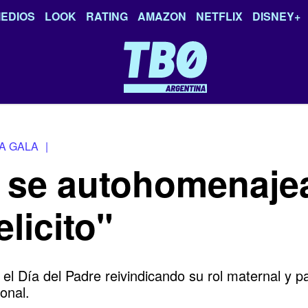
EDIOS
LOOK
RATING
AMAZON
NETFLIX
DISNEY+
A GALA
|
se autohomenajea 
licito"
 Día del Padre reivindicando su rol maternal y pat
onal.