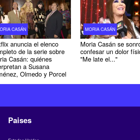
ORIA CASÁN
MORIA CASÁN
flix anuncia el elenco
Moria Casán se sonro
pleto de la serie sobre
confesar un dolor físi
ria Casán: quiénes
"Me late el..."
terpretan a Susana
ménez, Olmedo y Porcel
Paises