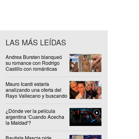
LAS MÁS LEÍDAS
Andrea Bursten blanqueó
su romance con Rodrigo
Castillo con románticas
fotos en Brasil
Mauro Icardi estaría
analizando una oferta del
Rayo Vallecano y buscando
casa en Madrid
¿Dónde ver la película
argentina 'Cuando Acecha
la Maldad'?
Bautista Mascia pide