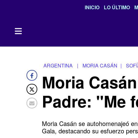
INICIO
LO ÚLTIMO
M
ARGENTINA
|
MORIA CASÁN
|
SOFÍ
Moria Casán 
Padre: "Me fe
Moria Casán se autohomenajeó en el
Gala, destacando su esfuerzo pers