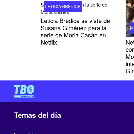
LETICIA BRÉDICE
Leticia Brédice se viste de
Susana Giménez para la
M
serie de Moria Casán en
Net
Netflix
com
Mo
in
Gi
Temas del día