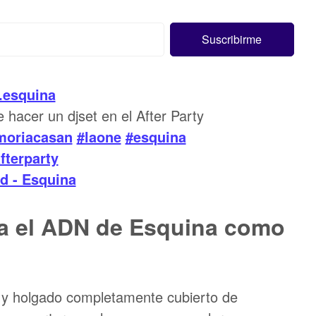
.esquina
hacer un djset en el After Party
moriacasan
#laone
#esquina
fterparty
nd - Esquina
a el ADN de Esquina como
o y holgado completamente cubierto de