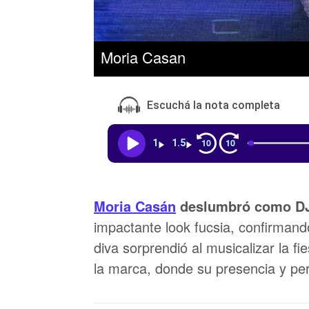
Moria Casan
Escuchá la nota completa
10
10
1
1.5
Moria Casán
deslumbró como DJ 
impactante look fucsia, confirmand
diva sorprendió al musicalizar la f
la marca, donde su presencia y pe