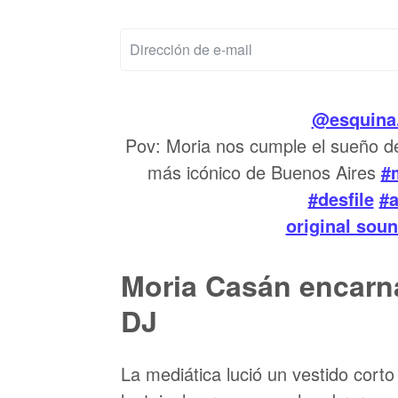
@esquina
Pov: Moria nos cumple el sueño de 
más icónico de Buenos Aires
#
#desfile
#a
original sou
Moria Casán encarn
DJ
La mediática lució un vestido cort