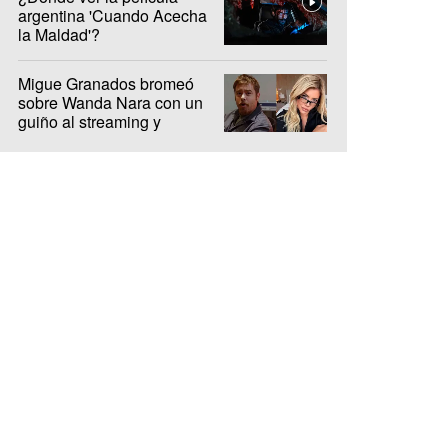
argentina 'Cuando Acecha
la Maldad'?
Migue Granados bromeó
sobre Wanda Nara con un
guiño al streaming y
encendió la interna de Olga
y Luzu