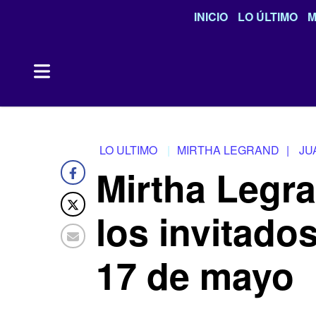
INICIO
LO ÚLTIMO
M
LO ULTIMO
MIRTHA LEGRAND
|
JU
Mirtha Legr
los invitado
17 de mayo