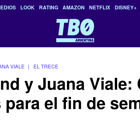
EDIOS
LOOK
RATING
AMAZON
NETFLIX
DISNEY+
ANA VIALE
|
EL TRECE
and y Juana Viale:
s para el fin de se