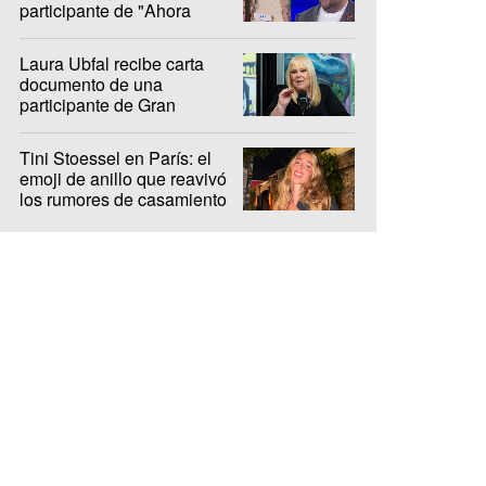
participante de "Ahora
Caigo"
Laura Ubfal recibe carta
documento de una
participante de Gran
Hermano: "Es ridículo"
Tini Stoessel en París: el
emoji de anillo que reavivó
los rumores de casamiento
con De Paul