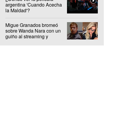
argentina 'Cuando Acecha
la Maldad'?
Migue Granados bromeó
sobre Wanda Nara con un
guiño al streaming y
encendió la interna de Olga
y Luzu