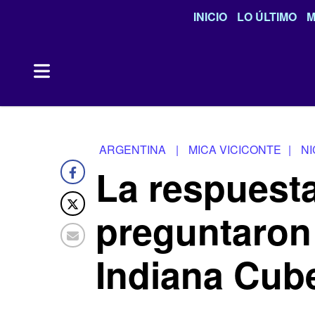
INICIO
LO ÚLTIMO
M
ARGENTINA
|
MICA VICICONTE
|
N
La respuesta
preguntaron
Indiana Cub