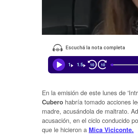
Escuchá la nota completa
10
10
1
1.5
En la emisión de este lunes de 'Int
Cubero
habría tomado acciones le
madre, acusándola de maltrato. Ad
acusación, en el ciclo conducido p
que le hicieron a
Mica Viciconte.