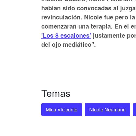
habían sido convocadas al juzga
revinculación. Nicole fue pero l
comenzaran una terapia. En el e
'Los 8 escalones'
justamente por
del ojo mediático".
Temas
Mica Viciconte
Nicole Neumann