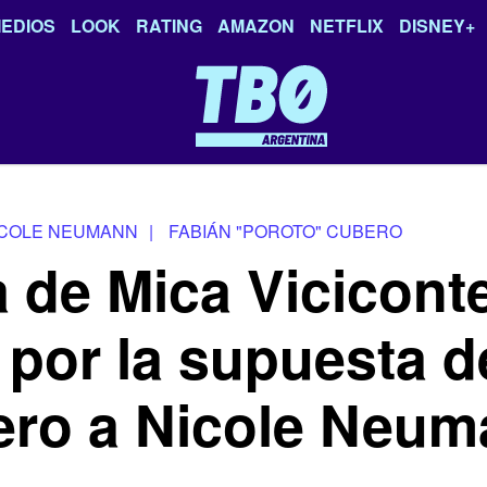
EDIOS
LOOK
RATING
AMAZON
NETFLIX
DISNEY+
ICOLE NEUMANN
|
FABIÁN "POROTO" CUBERO
 de Mica Vicicont
 por la supuesta 
ero a Nicole Neu