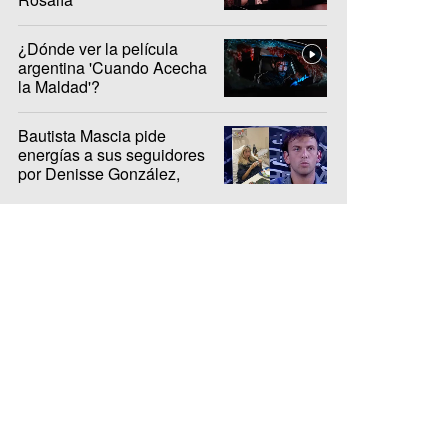
¿Dónde ver la película
argentina 'Cuando Acecha
la Maldad'?
Bautista Mascia pide
energías a sus seguidores
por Denisse González,
internada hace 10 días