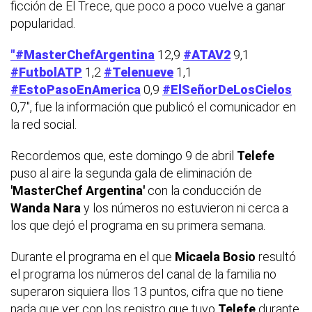
ficción de El Trece, que poco a poco vuelve a ganar
popularidad.
"#MasterChefArgentina
12,9
#ATAV2
9,1
#FutbolATP
1,2
#Telenueve
1,1
#EstoPasoEnAmerica
0,9
#ElSeñorDeLosCielos
0,7", fue la información que publicó el comunicador en
la red social.
Recordemos que, este domingo 9 de abril
Telefe
puso al aire la segunda gala de eliminación de
'MasterChef Argentina'
con la conducción de
Wanda Nara
y los números no estuvieron ni cerca a
los que dejó el programa en su primera semana.
Durante el programa en el que
Micaela Bosio
resultó
el programa los números del canal de la familia no
superaron siquiera llos 13 puntos, cifra que no tiene
nada que ver con los registro que tuvo
Telefe
durante