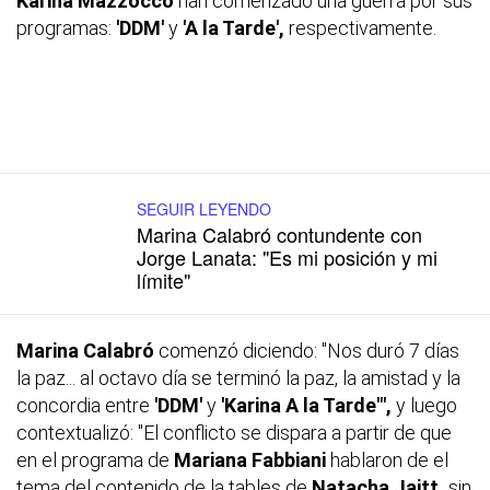
Karina Mazzocco
han comenzado una guerra por sus
programas:
'DDM'
y
'A la Tarde',
respectivamente.
SEGUIR LEYENDO
Marina Calabró contundente con
Jorge Lanata: "Es mi posición y mi
límite"
Marina Calabró
comenzó diciendo: "Nos duró 7 días
la paz... al octavo día se terminó la paz, la amistad y la
concordia entre
'DDM'
y
'Karina
A la Tarde'",
y luego
contextualizó: "El conflicto se dispara a partir de que
en el programa de
Mariana Fabbiani
hablaron de el
tema del contenido de la tables de
Natacha Jaitt,
sin