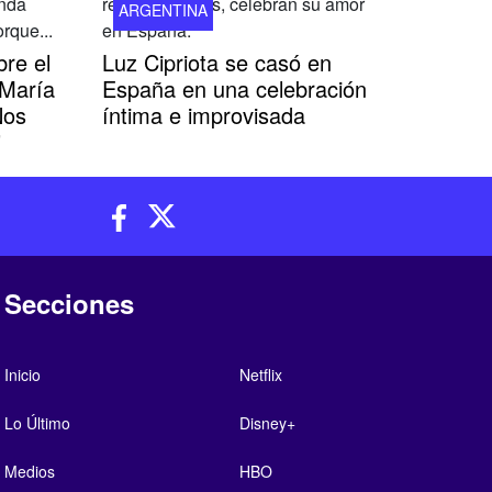
ARGENTINA
bre el
Luz Cipriota se casó en
 María
España en una celebración
Nos
íntima e improvisada
"
Secciones
Inicio
Netflix
Lo Último
Disney+
Medios
HBO