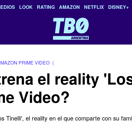
EDIOS
LOOK
RATING
AMAZON
NETFLIX
DISNEY+
MAZON PRIME VIDEO
|
na el reality 'Los 
me Video?
os Tinelli',
el reality en el que comparte con su fami