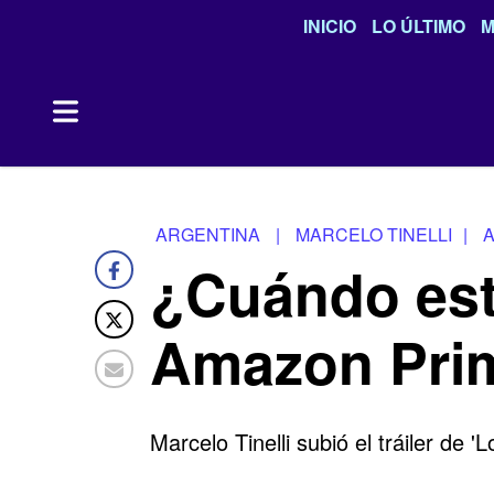
INICIO
LO ÚLTIMO
M
ARGENTINA
|
MARCELO TINELLI
|
A
¿Cuándo estre
Amazon Pri
Marcelo Tinelli
subió el tráiler de
'L