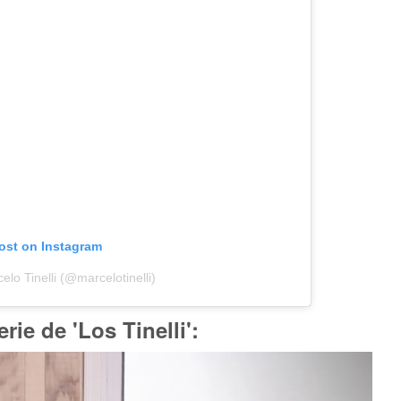
post on Instagram
lo Tinelli (@marcelotinelli)
rie de 'Los Tinelli':