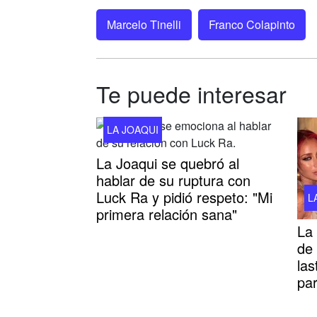
Marcelo Tinelli
Franco Colapinto
Te puede interesar
LA JOAQUI
La Joaqui se quebró al
hablar de su ruptura con
Luck Ra y pidió respeto: "Mi
L
primera relación sana"
La 
de 
las
par