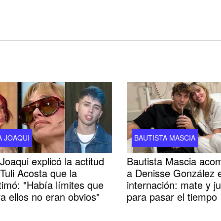
A JOAQUI
BAUTISTA MASCIA
Joaqui explicó la actitud
Bautista Mascia aco
Tuli Acosta que la
a Denisse González 
timó: "Había límites que
internación: mate y j
a ellos no eran obvios"
para pasar el tiempo