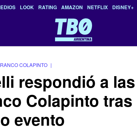
EDIOS
LOOK
RATING
AMAZON
NETFLIX
DISNEY+
FRANCO COLAPINTO
|
li respondió a las 
nco Colapinto tras
io evento