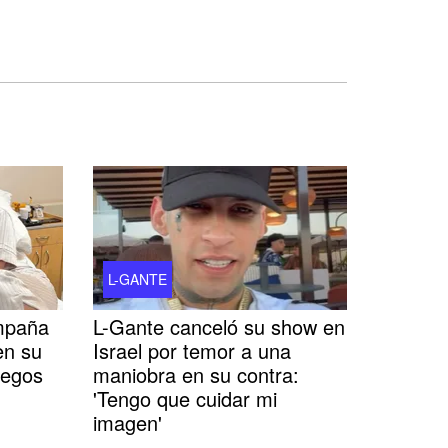
L-GANTE
mpaña
L-Gante canceló su show en
en su
Israel por temor a una
uegos
maniobra en su contra:
'Tengo que cuidar mi
imagen'