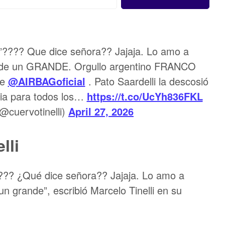
to”???? Que dice señora?? Jajaja. Lo amo a
es de un GRANDE. Orgullo argentino FRANCO
de
@AIRBAGoficial
. Pato Saardelli la descosió
ria para todos los…
https://t.co/UcYh836FKL
(@cuervotinelli)
April 27, 2026
lli
???? ¿Qué dice señora?? Jajaja. Lo amo a
un grande”, escribió Marcelo Tinelli en su