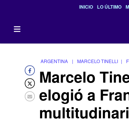
INICIO
LO ÚLTIMO
M
ARGENTINA
|
MARCELO TINELLI
|
Marcelo Tinel
elogió a Fra
multitudinar