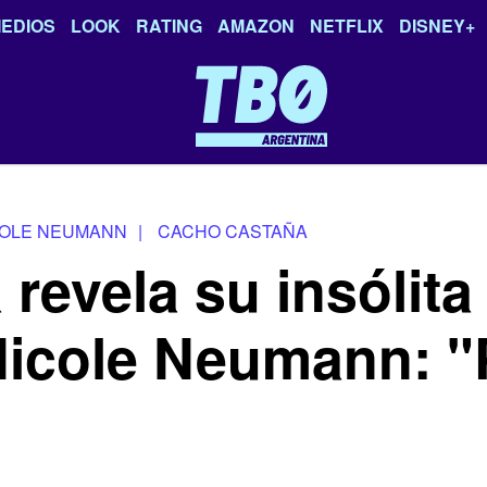
EDIOS
LOOK
RATING
AMAZON
NETFLIX
DISNEY+
COLE NEUMANN
|
CACHO CASTAÑA
revela su insólita
Nicole Neumann: 