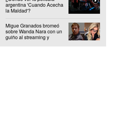
argentina 'Cuando Acecha
la Maldad'?
Migue Granados bromeó
sobre Wanda Nara con un
guiño al streaming y
encendió la interna de Olga
y Luzu