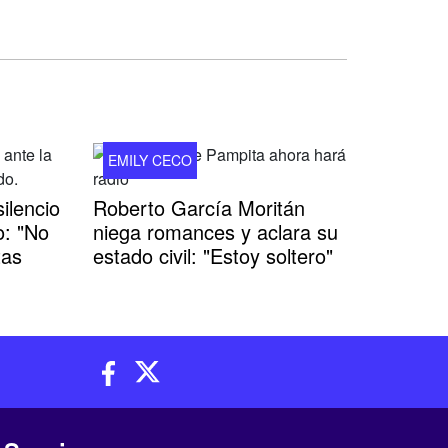
EMILY CECO
ilencio
Roberto García Moritán
o: "No
niega romances y aclara su
tas
estado civil: "Estoy soltero"