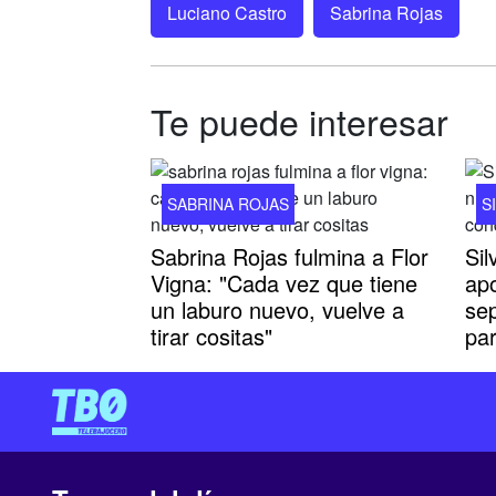
Luciano Castro
Sabrina Rojas
Te puede interesar
SABRINA ROJAS
S
Sabrina Rojas fulmina a Flor
Sil
Vigna: "Cada vez que tiene
apo
un laburo nuevo, vuelve a
sep
tirar cositas"
pa