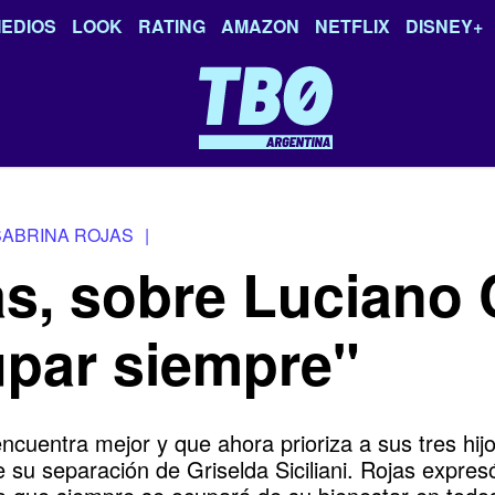
EDIOS
LOOK
RATING
AMAZON
NETFLIX
DISNEY+
SABRINA ROJAS
|
s, sobre Luciano 
upar siempre"
encuentra mejor y que ahora prioriza a sus tres hij
e su separación de Griselda Siciliani. Rojas expre