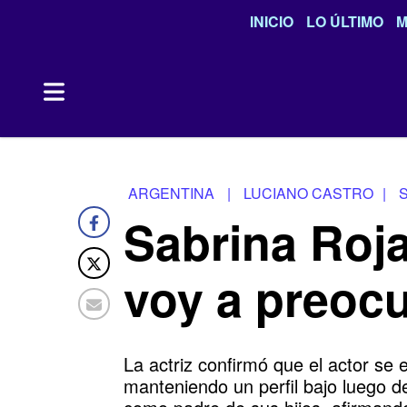
INICIO
LO ÚLTIMO
M
ARGENTINA
|
LUCIANO CASTRO
|
Sabrina Roja
voy a preoc
La actriz confirmó que el actor se 
manteniendo un perfil bajo luego d