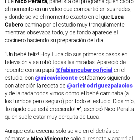
Fue
Nico Peralta
, panelista del programa quien captó
el momento en un video que compartió en sus redes,
y donde se ve el momento exacto en el que
Luca
Cubero
camina por el estudio muy tranquilamente
mientras obsevaba todo, y de fondo aparece el
cocinero haciendo su preparación del día.
"Un bebé feliz! Hoy Luca dio sus primeros pasos en
televisión y se robó todas las miradas. Apareció de
repente con su papá
@fabiancuberooficial
en el
estudio, con
@micaviciconte
estábamos siguiendo
con atención la receta de
@arielrodriguezpalacios
y de la nada todos vimos cómo el bebé caminaba (a
los tumbos pero seguro) por todo el estudio. Dios mío,
¡lo rápido que está creciendo! ♥", escribió Nico Peralta
quien suele estar muy cerquita de Luca.
Aunque esta escena, solo se vio en el detrás de
cámaras,y
Mica Viciconte
salió al rescate y agarró al