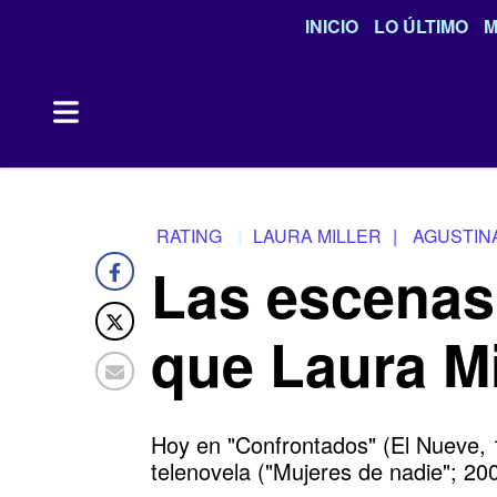
INICIO
LO ÚLTIMO
M
RATING
LAURA MILLER
|
AGUSTIN
Las escenas 
que Laura Mil
Hoy en "Confrontados" (El Nueve, 
telenovela ("Mujeres de nadie"; 20