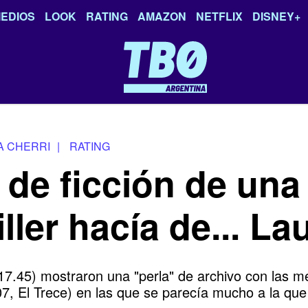
EDIOS
LOOK
RATING
AMAZON
NETFLIX
DISNEY+
A CHERRI
|
RATING
de ficción de una 
ler hacía de... Lau
17.45) mostraron una "perla" de archivo con las m
07, El Trece) en las que se parecía mucho a la que