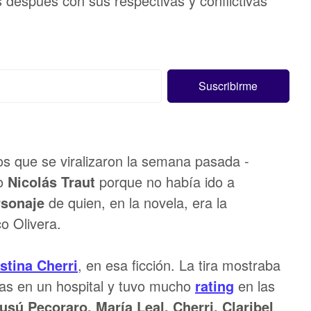
s después con sus respectivas y conflictivas
os que se viralizaron la semana pasada -
do
Nicolás Traut
porque no había ido a
rsonaje
de quien, en la novela, era la
o Olivera.
stina Cherri
, en esa ficción. La tira mostraba
as en un hospital y tuvo mucho
rating
en las
usú Pecoraro, María Leal, Cherri, Claribel