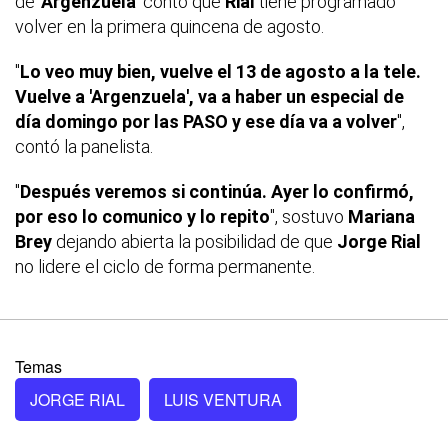
de
'Argenzuela'
contó que
Rial
tiene programado
volver en la primera quincena de agosto.
"
Lo veo muy bien, vuelve el 13 de agosto a la tele.
Vuelve a 'Argenzuela', va a haber un especial de
día domingo por las PASO y ese día va a volver
",
contó la panelista.
"
Después veremos si continúa. Ayer lo confirmó,
por eso lo comunico y lo repito
", sostuvo
Mariana
Brey
dejando abierta la posibilidad de que
Jorge Rial
no lidere el ciclo de forma permanente.
Temas
JORGE RIAL
LUIS VENTURA