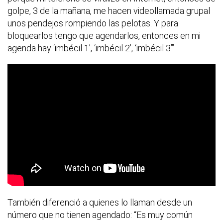
golpe, 3 de la mañana, me hacen videollamada grupal
unos pendejos rompiendo las pelotas. Y para
bloquearlos tengo que agendarlos, entonces en mi
agenda hay ‘imbécil 1’, ‘imbécil 2’, ‘imbécil 3’”.
También diferenció a quienes lo llaman desde un
número que no tienen agendado: “Es muy común