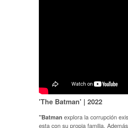
'The Batman' | 2022
"Batman
explora la corrupción exi
esta con su propia familia. Además,