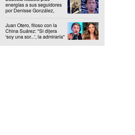
energías a sus seguidores
por Denisse González,
internada hace 10 días
Juan Otero, filoso con la
China Suárez: "Si dijera
'soy una sor...', la admiraría"