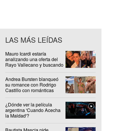
LAS MÁS LEÍDAS
Mauro Icardi estaría
analizando una oferta del
Rayo Vallecano y buscando
casa en Madrid
Andrea Bursten blanqueó
su romance con Rodrigo
Castillo con románticas
fotos en Brasil
¿Dónde ver la película
argentina 'Cuando Acecha
la Maldad'?
Bautista Mascia pide