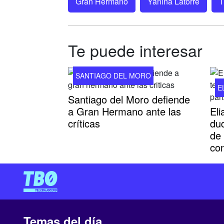
Gran Hermano
Yanina Latorre
T
Te puede interesar
SANTIAGO DEL MORO
E
Santiago del Moro defiende
a Gran Hermano ante las
El
críticas
dud
de
con
Temas del día