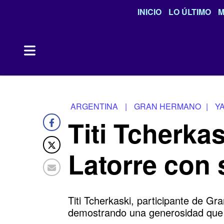
INICIO
LO ÚLTIMO
M
ARGENTINA
|
GRAN HERMANO
|
Y
Titi Tcherka
Latorre con
Titi Tcherkaski, participante de G
demostrando una generosidad que l