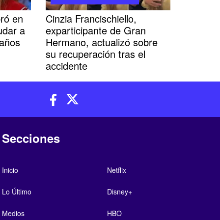
ró en
Cinzia Francischiello,
udar a
exparticipante de Gran
eaños
Hermano, actualizó sobre
su recuperación tras el
accidente
Secciones
Inicio
Netflix
Lo Último
Disney+
Medios
HBO