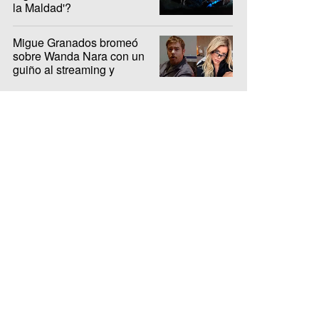
la Maldad'?
Migue Granados bromeó
sobre Wanda Nara con un
guiño al streaming y
encendió la interna de Olga
y Luzu