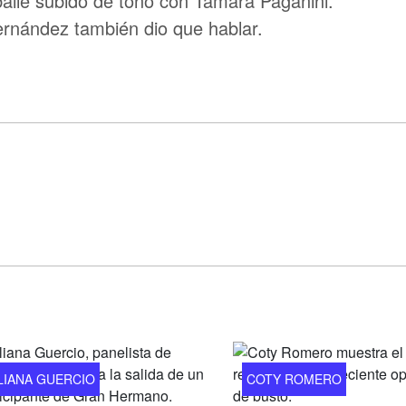
baile subido de tono con Tamara Paganini.
ernández también dio que hablar.
LIANA GUERCIO
COTY ROMERO