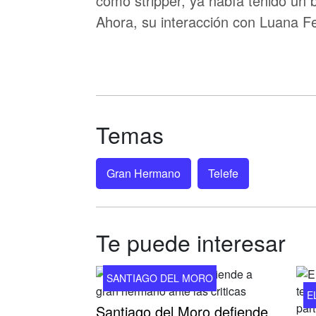
como stripper, ya había tenido un 
Ahora, su interacción con Luana F
Temas
Gran Hermano
Telefe
Te puede interesar
SANTIAGO DEL MORO
E
Santiago del Moro defiende