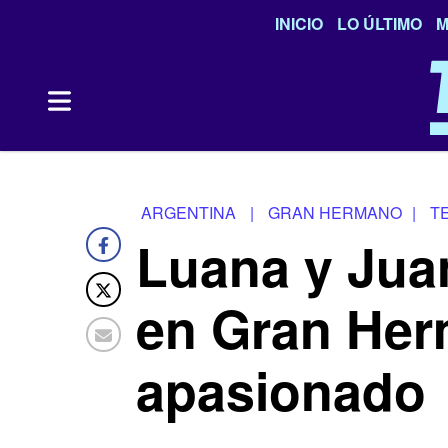
INICIO
LO ÚLTIMO
M
ARGENTINA
|
GRAN HERMANO
|
T
Luana y Juan
en Gran Her
apasionado