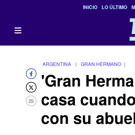
INICIO
LO ÚLTIMO
M
ARGENTINA
|
GRAN HERMANO
|
'Gran Herman
casa cuando
con su abue