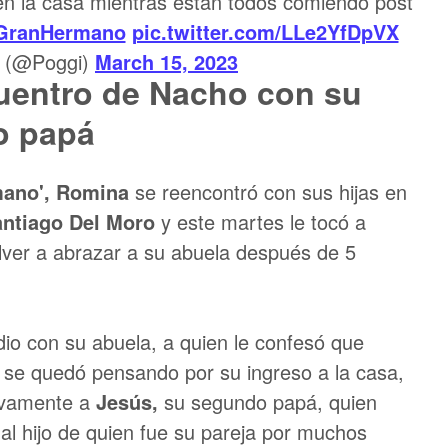
n la casa mientras están todos comiendo post
GranHermano
pic.twitter.com/LLe2YfDpVX
i (@Poggi)
March 15, 2023
uentro de Nacho con su
o papá
mano', Romina
se reencontró con sus hijas en
antiago Del Moro
y este martes le tocó a
lver a abrazar a su abuela después de 5
dio con su abuela, a quien le confesó que
se quedó pensando por su ingreso a la casa,
evamente a
Jesús,
su segundo papá, quien
al hijo de quien fue su pareja por muchos