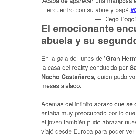
Acaba de aparecer una mariposa e
encuentro con su abue y papá.
#
— Diego Pogg
El emocionante enc
abuela y su segund
En la gala del lunes de
'Gran Her
la casa del reality conducido por
S
Nacho Castañares,
quien pudo vo
meses aislado.
Además del infinito abrazo que se 
estaba muy preocupado por lo que 
el joven también pudo abrazar nu
viajó desde Europa para poder ver 