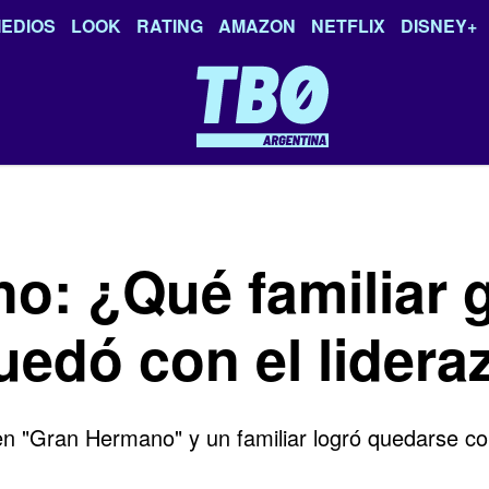
EDIOS
LOOK
RATING
AMAZON
NETFLIX
DISNEY+
o: ¿Qué familiar 
uedó con el lider
 en "Gran Hermano" y un familiar logró quedarse co