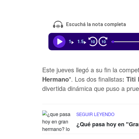
Escuchá la nota completa
10
10
1
1.5
Este jueves llegó a su fin la compet
Hermano
". Los dos finalistas
: Tit
divertida dinámica que puso a prue
SEGUIR LEYENDO
¿Qué pasa hoy en "Gra