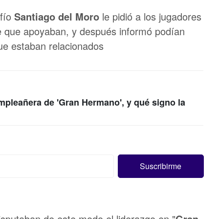
afío
Santiago del Moro
le pidió a los jugadores
nte que apoyaban, y después informó podían
que estaban relacionados
mpleañera de 'Gran Hermano', y qué signo la
isputaban de este modo el liderazgo en "
Gran