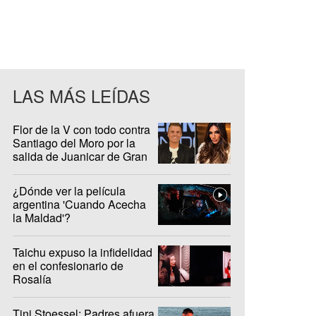
LAS MÁS LEÍDAS
Flor de la V con todo contra
Santiago del Moro por la
salida de Juanicar de Gran
Hermano
¿Dónde ver la película
argentina 'Cuando Acecha
la Maldad'?
Taichu expuso la infidelidad
en el confesionario de
Rosalía
Tini Stoessel: Padres afuera