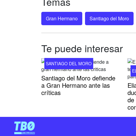
Temas
Gran Hermano
Santiago del Moro
Te puede interesar
SANTIAGO DEL MORO
E
Santiago del Moro defiende
a Gran Hermano ante las
El
críticas
dud
de
con