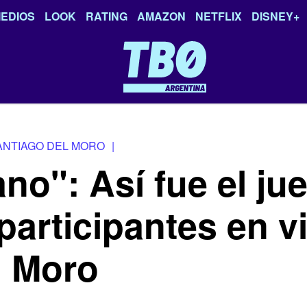
EDIOS
LOOK
RATING
AMAZON
NETFLIX
DISNEY+
ANTIAGO DEL MORO
|
o": Así fue el ju
 participantes en v
l Moro