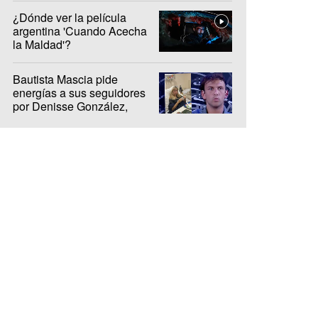
¿Dónde ver la película
argentina 'Cuando Acecha
la Maldad'?
Bautista Mascia pide
energías a sus seguidores
por Denisse González,
internada hace 10 días