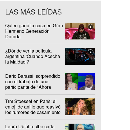
LAS MÁS LEÍDAS
Quién ganó la casa en Gran
Hermano Generación
Dorada
¿Dónde ver la película
argentina 'Cuando Acecha
la Maldad'?
Darío Barassi, sorprendido
con el trabajo de una
participante de "Ahora
Caigo"
Tini Stoessel en París: el
emoji de anillo que reavivó
los rumores de casamiento
con De Paul
Laura Ubfal recibe carta