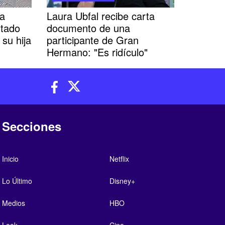
la
Laura Ubfal recibe carta
ntado
documento de una
 su hija
participante de Gran
Hermano: "Es ridículo"
Secciones
Inicio
Netflix
Lo Último
Disney+
Medios
HBO
Look
Cine