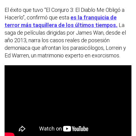
El éxito que tuvo “El Conjuro 3: El Diablo Me Obligó a
Hacerlo”, confirmó que esta
es la franquicia de
terror más taquillera de los últimos tiempos
.
La
saga de películas dirigidas por James Wan, desde el
año 2013, narra los casos reales de posesión
demoniaca que afrontan los parasicólogos, Lorrein y
Ed Warren, un matrimonio experto en exorcismos.