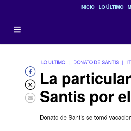
INICIO
LO ÚLTIMO
M
LO ULTIMO
DONATO DE SANTIS
|
I
La particula
Santis por e
Donato de Santis se tomó vacacione