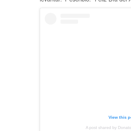
View this 
A post shared by Donat