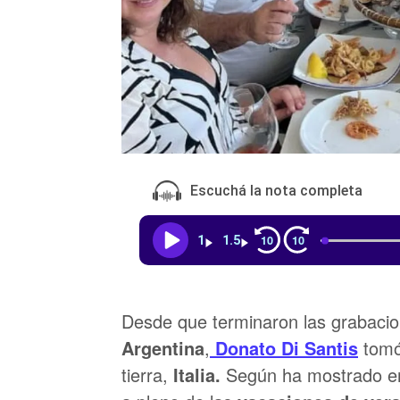
Escuchá la nota completa
10
10
1
1.5
Desde que terminaron las grabacio
Argentina
,
Donato Di Santis
tomó
tierra,
Italia.
Según ha mostrado en 