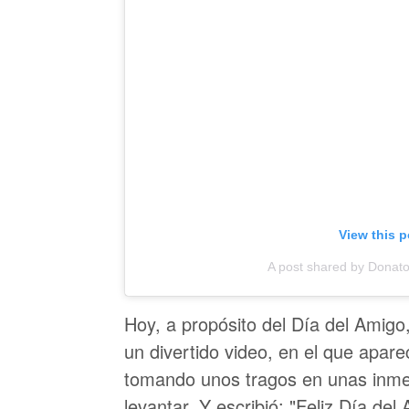
View this 
A post shared by Donat
Hoy, a propósito del Día del Amigo
un divertido video, en el que apar
tomando unos tragos en unas inme
levantar. Y escribió: "Feliz Día de