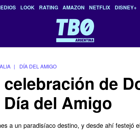
EDIOS
LOOK
RATING
AMAZON
NETFLIX
DISNEY+
TALIA
|
DÍA DEL AMIGO
r celebración de D
l Día del Amigo
s a un paradisíaco destino, y desde ahí festejó e