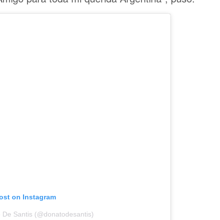
post on Instagram
o De Santis (@donatodesantis)