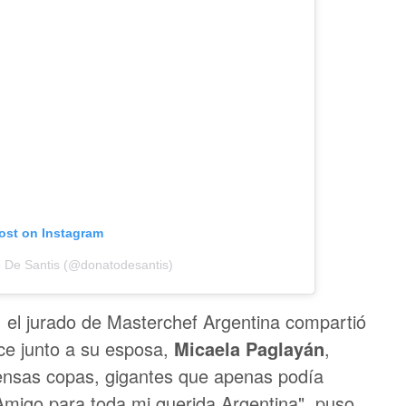
post on Instagram
o De Santis (@donatodesantis)
, el jurado de Masterchef Argentina compartió
ece junto a su esposa,
Micaela Paglayán
,
nsas copas, gigantes que apenas podía
l Amigo para toda mi querida Argentina", puso.