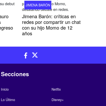
JIMENA BARÓN
auro
Jimena Barón: críticas en
a
redes por compartir un chat
egreso
con su hijo Momo de 12
años
Secciones
Inicio
Netflix
Lo Último
Disney+