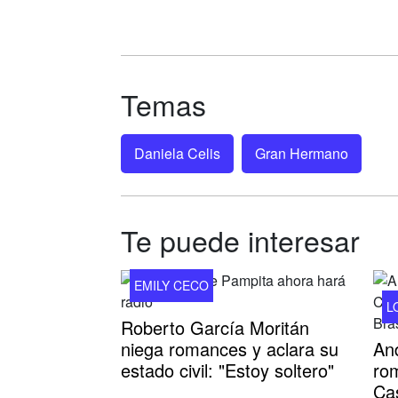
Temas
Daniela Celis
Gran Hermano
Te puede interesar
EMILY CECO
L
Roberto García Moritán
niega romances y aclara su
An
estado civil: "Estoy soltero"
ro
Cas