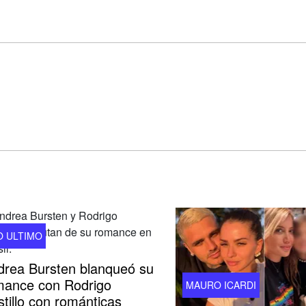
O ULTIMO
drea Bursten blanqueó su
mance con Rodrigo
MAURO ICARDI
tillo con románticas