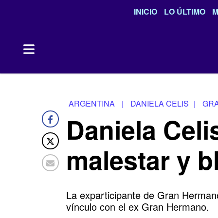
INICIO
LO ÚLTIMO
M
ARGENTINA
|
DANIELA CELIS
|
GR
Daniela Celis
malestar y 
La exparticipante de Gran Hermano 
vínculo con el ex Gran Hermano.