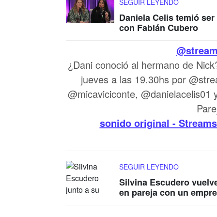
SEGUIR LEYENDO
Daniela Celis temió ser
con Fabián Cubero
@stream
¿Dani conoció al hermano de Nic
jueves a las 19.30hs por @str
@micaviciconte, @danielacelis01
Pare
sonido original - Streams
SEGUIR LEYENDO
Silvina Escudero vuelve
en pareja con un empre