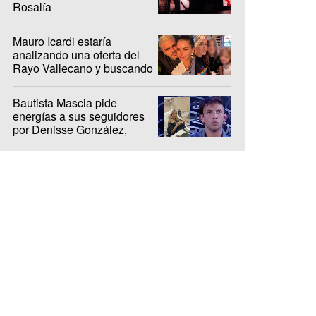
Rosalía
Mauro Icardi estaría
analizando una oferta del
Rayo Vallecano y buscando
casa en Madrid
Bautista Mascia pide
energías a sus seguidores
por Denisse González,
internada hace 10 días