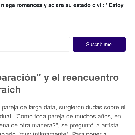
niega romances y aclara su estado civil: "Estoy
paración" y el reencuentro
raich
pareja de larga data, surgieron dudas sobre el
ividual. "Como toda pareja de muchos años, en
na de otra manera?", se preguntó la artista.
blarlo "muy íntimamente". Para poner a