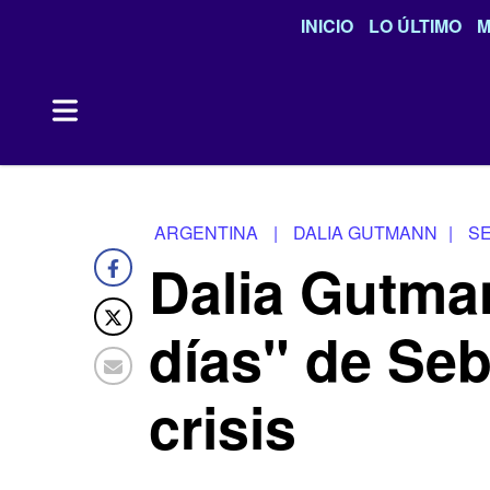
INICIO
LO ÚLTIMO
M
ARGENTINA
|
DALIA GUTMANN
|
SE
Dalia Gutma
días" de Seb
crisis