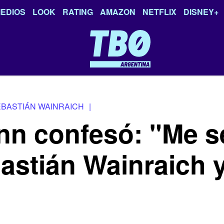
EDIOS
LOOK
RATING
AMAZON
NETFLIX
DISNEY+
BASTIÁN WAINRAICH
|
nn confesó: "Me s
astián Wainraich y