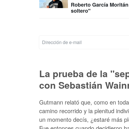
Roberto García Moritán 
soltero"
La prueba de la "se
con Sebastián Wain
Gutmann relató que, como en toda 
camino recorrido y la plenitud ind
un momento decís, ¿estaré más ple
Fue entonces cuando decidieron ha