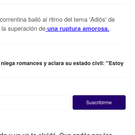
orrentina bailó al ritmo del tema 'Adiós' de
 la superación de
una ruptura amorosa.
niega romances y aclara su estado civil: "Estoy
do y yo ya te olvidé. Que andás por los