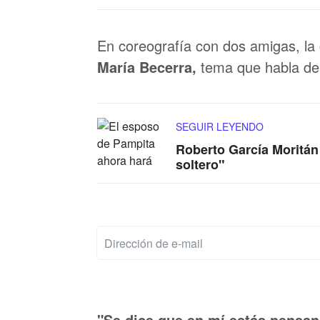
En coreografía con dos amigas, la c
María Becerra,
tema que habla de
SEGUIR LEYENDO
Roberto García Moritán 
soltero"
"Se dice que en mí estás pensan