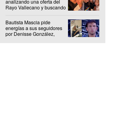
analizando una oferta del
Rayo Vallecano y buscando
casa en Madrid
Bautista Mascia pide
energías a sus seguidores
por Denisse González,
internada hace 10 días