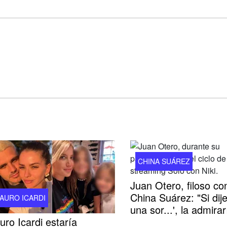
CHINA SUÁREZ
Juan Otero, filoso con
China Suárez: "Si dije
AURO ICARDI
una sor...', la admirar
ro Icardi estaría