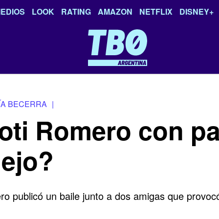
EDIOS
LOOK
RATING
AMAZON
NETFLIX
DISNEY+
ÍA BECERRA
|
Coti Romero con pal
nejo?
o publicó un baile junto a dos amigas que provocó