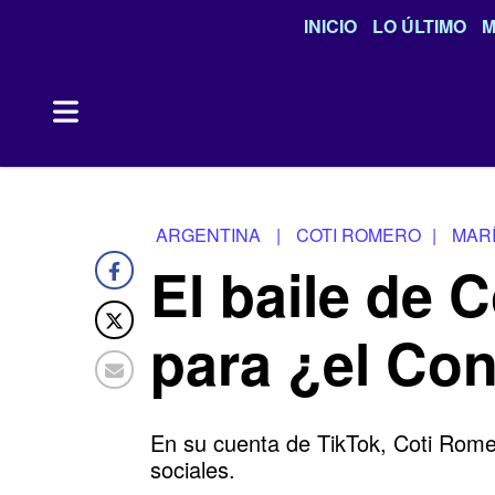
INICIO
LO ÚLTIMO
M
ARGENTINA
|
COTI ROMERO
|
MAR
El baile de 
para ¿el Co
En su cuenta de TikTok, Coti Romer
sociales.