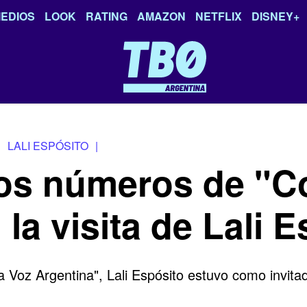
EDIOS
LOOK
RATING
AMAZON
NETFLIX
DISNEY+
LALI ESPÓSITO
|
los números de "Co
la visita de Lali E
a Voz Argentina", Lali Espósito estuvo como invita