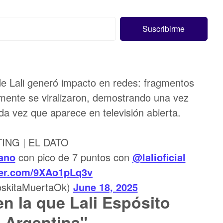
de Lali generó impacto en redes: fragmentos
mente se viralizaron, demostrando una vez
da vez que aparece en televisión abierta.
ING | EL DATO
ano
con pico de 7 puntos con
@lalioficial
tter.com/9XAo1pLq3v
kitaMuertaOk)
June 18, 2025
en la que Lali Espósito
 Argentina"