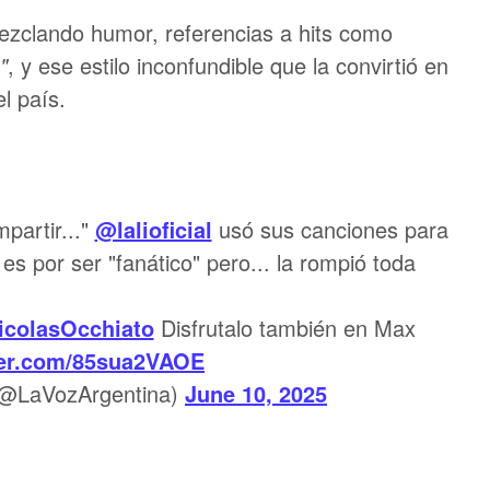
mezclando humor, referencias a hits como
"
, y ese estilo inconfundible que la convirtió en
l país.
partir..."
@lalioficial
usó sus canciones para
es por ser "fanático" pero... la rompió toda
colasOcchiato
Disfrutalo también en Max
tter.com/85sua2VAOE
(@LaVozArgentina)
June 10, 2025