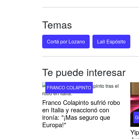
Temas
Cortá por Lozano
Lali Espósito
Te puede interesar
FRANCO COLAPINTO
Franco Colapinto sufrió robo
en Italia y reaccionó con
ironía: "¡Mas seguro que
G
Europa!"
Yip