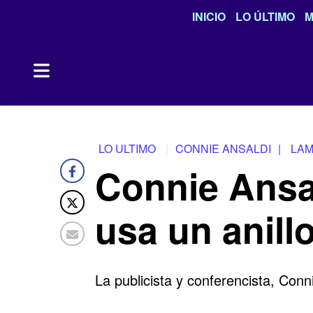
INICIO
LO ÚLTIMO
M
LO ULTIMO
CONNIE ANSALDI
|
LA
Connie Ansa
usa un anill
La publicista y conferencista, Con