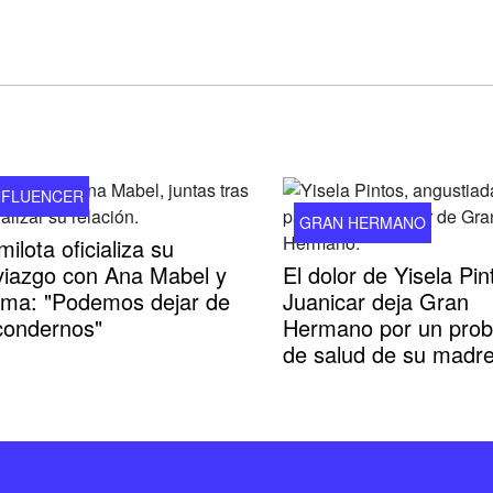
NFLUENCER
GRAN HERMANO
ilota oficializa su
viazgo con Ana Mabel y
El dolor de Yisela Pin
irma: "Podemos dejar de
Juanicar deja Gran
condernos"
Hermano por un pro
de salud de su madr