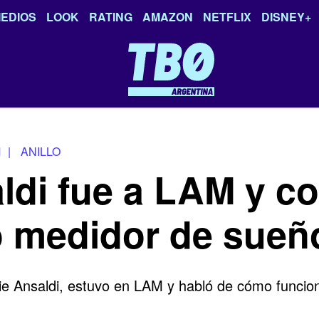
EDIOS
LOOK
RATING
AMAZON
NETFLIX
DISNEY+
M
|
ANILLO
ldi fue a LAM y c
o medidor de sueñ
nie Ansaldi, estuvo en LAM y habló de cómo funcio