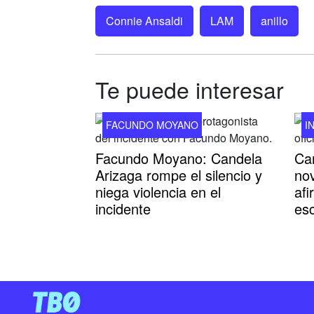
Connie Ansaldi
LAM
anillo
Te puede interesar
FACUNDO MOYANO
I
Facundo Moyano: Candela
Cam
Arizaga rompe el silencio y
no
niega violencia en el
af
incidente
es