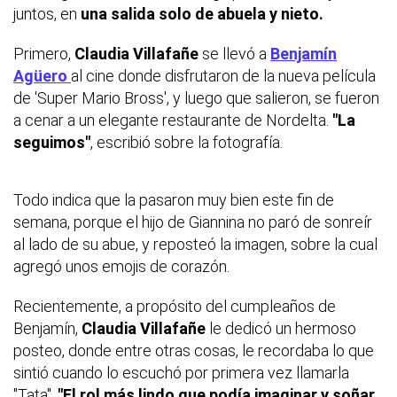
juntos, en
una salida solo de abuela y nieto.
Primero,
Claudia Villafañe
se llevó a
Benjamín
Agüero
al cine donde disfrutaron de la nueva película
de 'Super Mario Bross', y luego que salieron, se fueron
a cenar a un elegante restaurante de Nordelta.
"La
seguimos"
, escribió sobre la fotografía.
Todo indica que la pasaron muy bien este fin de
semana, porque el hijo de Giannina no paró de sonreír
al lado de su abue, y reposteó la imagen, sobre la cual
agregó unos emojis de corazón.
Recientemente, a propósito del cumpleaños de
Benjamín,
Claudia Villafañe
le dedicó un hermoso
posteo, donde entre otras cosas, le recordaba lo que
sintió cuando lo escuchó por primera vez llamarla
"Tata".
"El rol más lindo que podía imaginar y soñar.