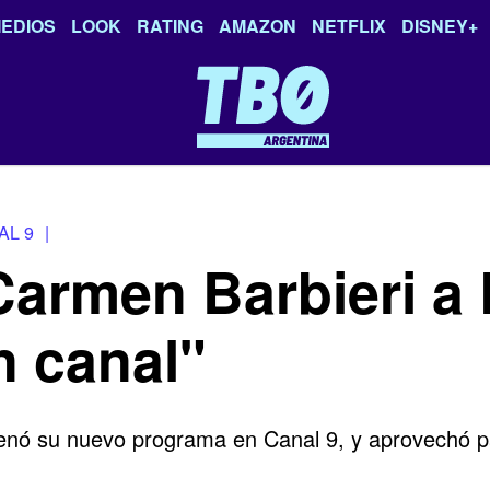
EDIOS
LOOK
RATING
AMAZON
NETFLIX
DISNEY+
AL 9
|
 Carmen Barbieri a 
n canal"
enó su nuevo programa en
Canal 9,
y aprovechó pa