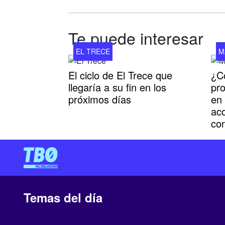
Te puede interesar
EL TRECE
M
El ciclo de El Trece que
¿C
llegaría a su fin en los
pr
próximos días
en 
ac
co
Temas del día