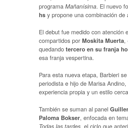
programa
Mañanísima
. El nuevo f
hs
y propone una combinación de ac
El debut fue medido con atención en
compartidos por
Moskita Muerta
,
quedando
tercero en su franja ho
esa franja vespertina.
Para esta nueva etapa, Barbieri se
periodista e hijo de Marisa Andino
experiencia propia y un estilo cer
También se suman al panel
Guille
Paloma Bokser
, enfocada en tem
Todas las tardes
, el ciclo que ant