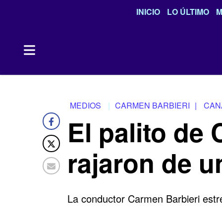
INICIO
LO ÚLTIMO
M
MEDIOS
CARMEN BARBIERI
|
CAN
El palito de
rajaron de u
La conductor
Carmen Barbieri
estr