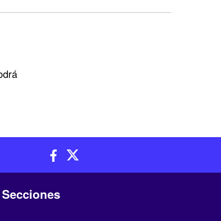
odrá
?
Secciones