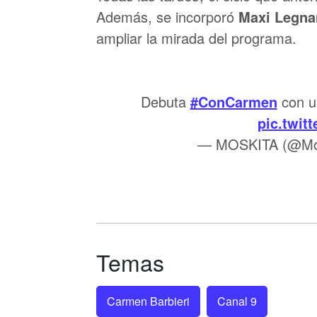
Además, se incorporó
Maxi Legna
ampliar la mirada del programa.
Debuta
#ConCarmen
con un
pic.twit
— MOSKITA (@Mo
Temas
Carmen Barbieri
Canal 9