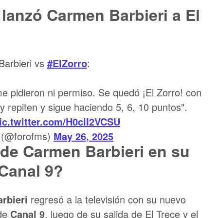
e lanzó Carmen Barbieri a El
arbieri vs
#ElZorro
:
e pidieron ni permiso. Se quedó ¡El Zorro! con
 y repiten y sigue haciendo 5, 6, 10 puntos".
ic.twitter.com/H0clI2VCSU
 (@forofms)
May 26, 2025
de Carmen Barbieri en su
Canal 9?
rbieri
regresó a la televisión con su nuevo
 de
Canal 9
, luego de su salida de El Trece y el