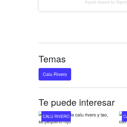
A post shared by Dignit
Temas
Calu Rivero
Te puede interesar
CALU RIVERO
C