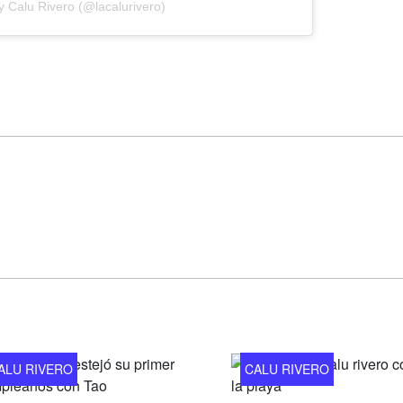
y Calu Rivero (@lacalurivero)
ALU RIVERO
CALU RIVERO