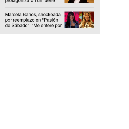
protagonizaron un fuerte
cruce en el debut del ciclo
Marcela Baños, shockeada
por reemplazo en "Pasión
de Sábado": "Me enteré por
LAM"