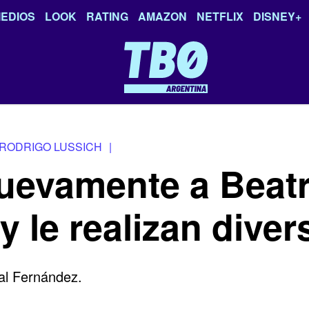
EDIOS
LOOK
RATING
AMAZON
NETFLIX
DISNEY+
RODRIGO LUSSICH
|
nuevamente a Beat
y le realizan dive
tal Fernández.