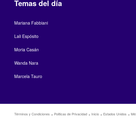
Temas del día
Mariana Fabbiani
Lali Espósito
Moria Casán
Wanda Nara
Marcela Tauro
Términos y Condiciones
Politicas de Privacidad
Inicio
Estados Unidos
Mé