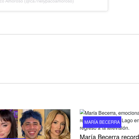
aco Amoroso (@ca7rielypacoamoroso)
MARÍA BECERRA
María Becerra record