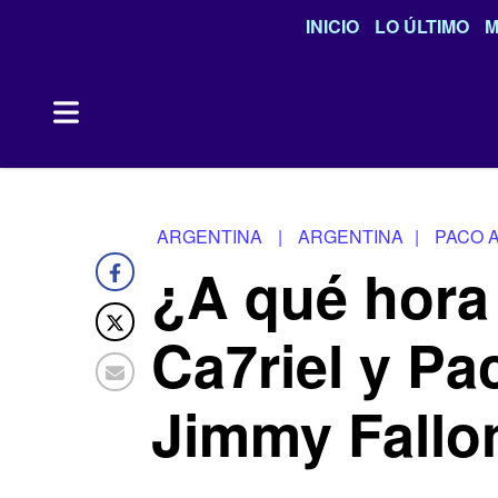
INICIO
LO ÚLTIMO
M
ARGENTINA
|
ARGENTINA
|
PACO 
¿A qué hora 
Ca7riel y P
Jimmy Fallo