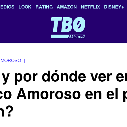
EDIOS
LOOK
RATING
AMAZON
NETFLIX
DISNEY+
AMOROSO
|
y por dónde ver e
aco Amoroso en el
n?