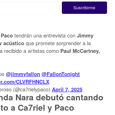
y Paco
tendrán una entrevista con
Jimmy
 acústico
que promete sorprender a la
ha recibido a artistas como
Paul McCartney,
apo
@jimmyfallon
@FallonTonight
ter.com/CLVRFHNCLX
roso (@ca7rielypaco)
April 7, 2025
anda Nara debutó cantando
to a Ca7riel y Paco