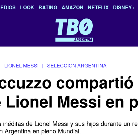
EDIOS
LOOK
RATING
AMAZON
NETFLIX
DISNEY+
LIONEL MESSI
|
SELECCION ARGENTINA
ccuzzo compartió t
e Lionel Messi en 
inéditas de Lionel Messi y sus hijos durante un r
on Argentina en pleno Mundial.