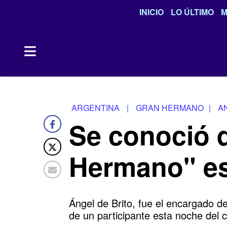
INICIO
LO ÚLTIMO
M
ARGENTINA
|
GRAN HERMANO
|
A
Se conoció q
Hermano" es
Ángel de Brito, fue el encargado d
de un participante esta noche del 