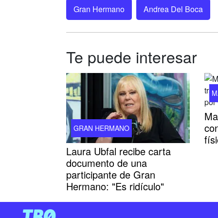
Gran Hermano
Andrea Del Boca
Te puede interesar
M
Ma
co
GRAN HERMANO
fí
Laura Ubfal recibe carta
documento de una
participante de Gran
Hermano: "Es ridículo"