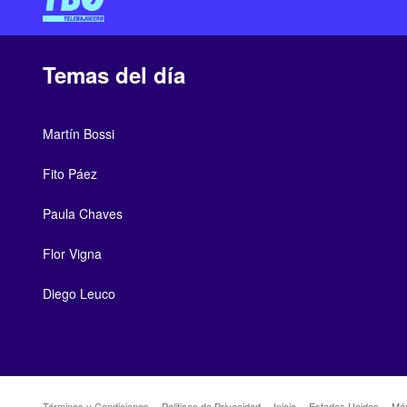
Temas del día
Martín Bossi
Fito Páez
Paula Chaves
Flor Vigna
Diego Leuco
Términos y Condiciones
Politicas de Privacidad
Inicio
Estados Unidos
Mé