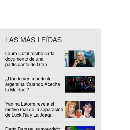
LAS MÁS LEÍDAS
Laura Ubfal recibe carta
documento de una
participante de Gran
Hermano: "Es ridículo"
¿Dónde ver la película
argentina 'Cuando Acecha
la Maldad'?
Yanina Latorre revela el
motivo real de la separación
de Luck Ra y La Joaqui
Darío Barassi, sorprendido